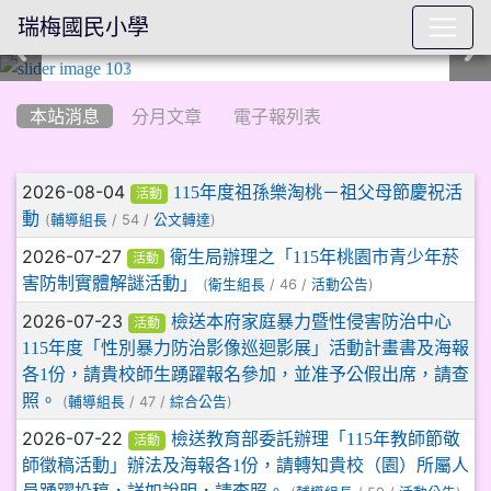
瑞梅國民小學
:::
本站消息
分月文章
電子報列表
文章列表
2026-08-04
115年度祖孫樂淘桃－祖父母節慶祝活
活動
動
(
/ 54 /
)
輔導組長
公文轉達
2026-07-27
衛生局辦理之「115年桃園市青少年菸
活動
害防制實體解謎活動」
(
/ 46 /
)
衛生組長
活動公告
2026-07-23
檢送本府家庭暴力暨性侵害防治中心
活動
115年度「性別暴力防治影像巡迴影展」活動計畫書及海報
各1份，請貴校師生踴躍報名參加，並准予公假出席，請查
照。
(
/ 47 /
)
輔導組長
綜合公告
2026-07-22
檢送教育部委託辦理「115年教師節敬
活動
師徵稿活動」辦法及海報各1份，請轉知貴校（園）所屬人