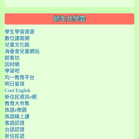
師生共學雲
學生學習資源
數位讀寫網
兒童文化館
海委會兒童網站
創客坊
因材網
學習吧
均一教育平台
明日星球
Cool English
新住民資訊e網
教育大市集
族語e樂園
族語線上課
客語認證
台語認證
新住民語