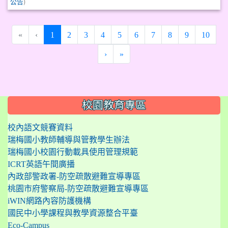
)
公告
(current)
«
‹
1
2
3
4
5
6
7
8
9
10
›
»
:::
校園教育專區
校內語文競賽資料
瑞梅國小教師輔導與管教學生辦法
瑞梅國小校園行動載具使用管理規範
ICRT英語午間廣播
內政部警政署-防空疏散避難宣導專區
桃園市府警察局-防空疏散避難宣導專區
iWIN網路內容防護機構
國民中小學課程與教學資源整合平臺
Eco-Campus