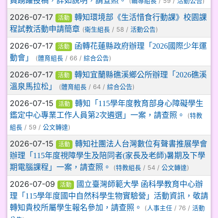
員踴躍投稿，詳如說明，請查照。
(
/ 59 /
)
輔導組長
活動公告
2026-07-17
轉知環境部《生活惜食行動課》校園課
活動
程試教活動申請簡章
(
/ 58 /
)
衛生組長
活動公告
2026-07-17
函轉花蓮縣政府辦理「2026國際少年運
活動
動會」
(
/ 66 /
)
體育組長
綜合公告
2026-07-17
轉知宜蘭縣礁溪鄉公所辦理「2026礁溪
活動
溫泉馬拉松」
(
/ 64 /
)
體育組長
綜合公告
2026-07-15
轉知「115學年度教育部身心障礙學生
活動
鑑定中心專業工作人員第2次遴選」一案，請查照。
(
特教
/ 59 /
)
組長
公文轉達
2026-07-15
轉知社團法人台灣數位有聲書推展學會
活動
辦理「115年度視障學生及陪同者(家長及老師)暑期及下學
期電腦課程」一案，請查照。
(
/ 54 /
)
特教組長
公文轉達
2026-07-09
國立臺灣師範大學 函科學教育中心辦
活動
理「115學年度國中自然科學生物實驗營」活動資訊，敬請
轉知貴校所屬學生報名參加，請查照。
(
/ 76 /
人事主任
活動