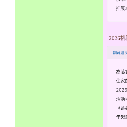
推展
202
訓育組
為落
住家
20
活動
《蕃
年起連