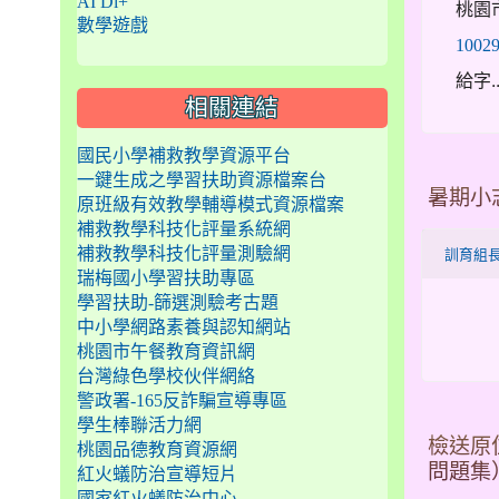
AI Di+
桃園市
數學遊戲
10029
給字.
相關連結
國民小學補救教學資源平台
一鍵生成之學習扶助資源檔案台
暑期小志工
原班級有效教學輔導模式資源檔案
補救教學科技化評量系統網
補救教學科技化評量測驗網
訓育組
瑞梅國小學習扶助專區
學習扶助-篩選測驗考古題
中小學網路素養與認知網站
桃園市午餐教育資訊網
台灣綠色學校伙伴網絡
警政署-165反詐騙宣導專區
學生棒聯活力網
檢送原
桃園品德教育資源網
問題集
紅火蟻防治宣導短片
國家紅火蟻防治中心