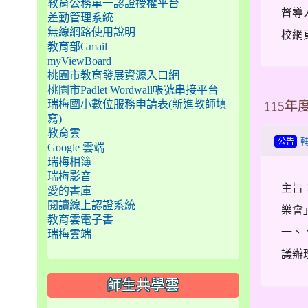
教育公務單一認證授權平台
督導
差勤管理系統
無線網路使用說明
校網
教育部Gmail
myViewBoard
桃園市教育發展資源入口網
桃園市Padlet Wordwall帳號串接平台
瑞梅國小數位服務申請表(新進教師填
115
寫)
教育雲
公告
Google 雲端
瑞梅相簿
瑞梅影音
主旨
愛的書庫
閱讀線上認證系統
樂會
教育雲電子書
一、
瑞梅雲端
議辦
師生共學雲