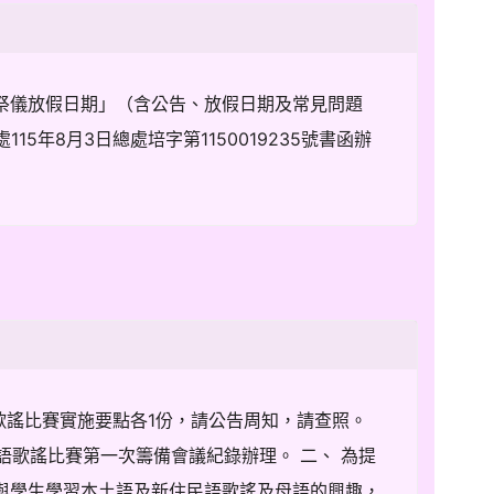
時祭儀放假日期」（含公告、放假日期及常見問題
5年8月3日總處培字第1150019235號書函辦
歌謠比賽實施要點各1份，請公告周知，請查照。
民語歌謠比賽第一次籌備會議紀錄辦理。 二、 為提
與學生學習本土語及新住民語歌謠及母語的興趣，