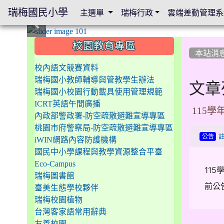
瑞梅國民小學
主選單
瑞梅行政
雲端差勤管理系
:::
:::
:::
校園教育專區
本站消
校內語文競賽資料
瑞梅國小教師輔導與管教學生辦法
文章
瑞梅國小校園行動載具使用管理規範
ICRT英語午間廣播
115
內政部警政署-防空疏散避難宣導專區
桃園市府警察局-防空疏散避難宣導專區
公告
iWIN網路內容防護機構
國民中小學課程與教學資源整合平臺
Eco-Campus
115
瑞梅圖書館
前公
臺美生態學校夥伴
瑞梅校園植物
台灣客家語常用辭典
友善校園