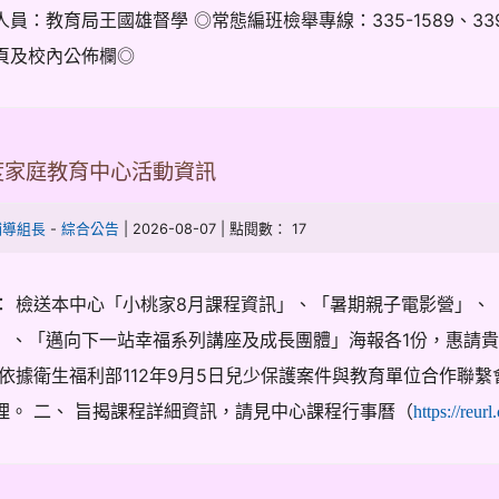
人員：教育局王國雄督學 ◎常態編班檢舉專線：335-1589、33
頁及校內公佈欄◎
年度家庭教育中心活動資訊
-
| 2026-08-07 | 點閱數： 17
輔導組長
綜合公告
： 檢送本中心「小桃家8月課程資訊」、「暑期親子電影營」、
」、「邁向下一站幸福系列講座及成長團體」海報各1份，惠請貴
 依據衛生福利部112年9月5日兒少保護案件與教育單位合作聯
理。 二、 旨揭課程詳細資訊，請見中心課程行事曆（
https://reurl