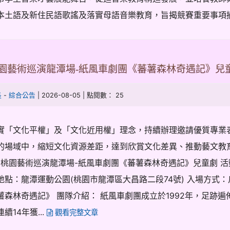
本土語及新住民語歌謠及落實母語音樂教育，旨揭競賽重要事項摘錄
6桃園藝術巡演龍潭場-紙風車劇團《蕃薯森林奇遇記》兒
-
| 2026-08-05 | 點閱數： 25
長
綜合公告
實「文化平權」及「文化近用權」理念，持續辦理邀請優質專業
的場域中，縮短文化資源差距，達到欣賞文化差異、推動藝文教
26桃園藝術巡演龍潭場-紙風車劇團《蕃薯森林奇遇記》兒童劇 活動時
地點：龍潭運動公園(桃園市龍潭區大昌路二段74號) 入場方式
薯森林奇遇記》 團隊介紹： 紙風車劇團成立於1992年，足跡遍
續14年獲...
觀看完整文章