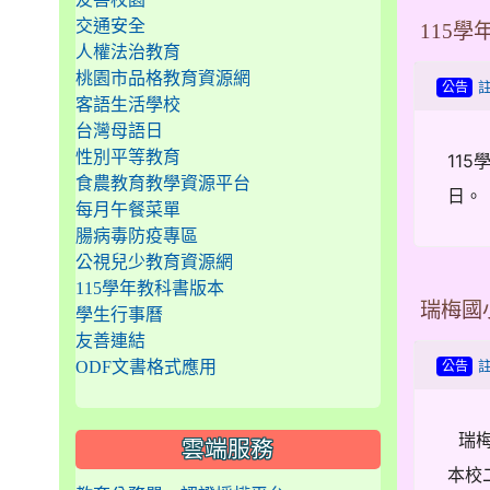
交通安全
115
人權法治教育
桃園市品格教育資源網
公告
客語生活學校
台灣母語日
性別平等教育
11
食農教育教學資源平台
日。
每月午餐菜單
腸病毒防疫專區
公視兒少教育資源網
115學年教科書版本
瑞梅國
學生行事曆
友善連結
ODF文書格式應用
公告
瑞梅國
雲端服務
本校