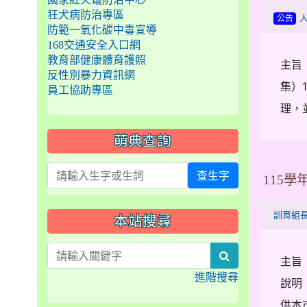
狂犬病防治專區
公告
防範一氧化碳中毒宣導
168交通安全入口網
教育部健康體育護照
主旨
反性別暴力資訊網
集）
員工協助專區
理，
萌典查詢
查生字
115
訓育組
本站搜尋
search
主旨
進階搜尋
說明
供本