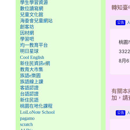
學生學習資源
轉知臺
數位讀寫網
兒童文化館
海委會兒童網站
公告
創客坊
因材網
學習吧
桃園
均一教育平台
332
明日星球
Cool English
8月6
新住民資訊e網
教育大市集
族語e樂園
族語線上課
客語認證
有關本
台語認證
加，請
新住民語
桃園在地化課程
LoiLoNote School
公告
pagamo
scratch