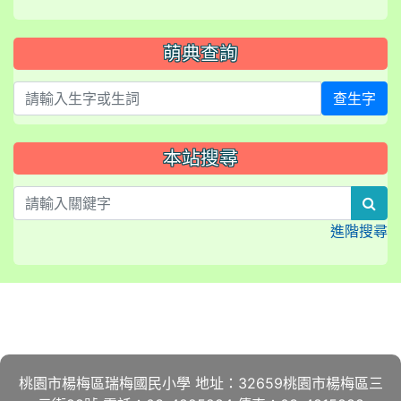
萌典查詢
查生字
本站搜尋
sea
進階搜尋
:::
桃園市楊梅區瑞梅國民小學 地址：32659桃園市楊梅區三