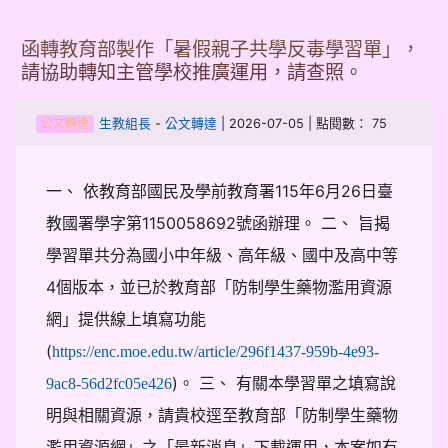
函轉教育部製作「暑假親子共學反毒學習單」，
請協助轉知主管學校推廣運用，請查照。
-
| 2026-07-05 | 點閱數： 75
生教組長
公文轉達
公文轉達
一、 依教育部國民及學前教育署115年6月26日臺
教國署學字第1150058692號函辦理。 二、 旨揭
學習單共分為國小中年級、高年級、國中及高中等
4個版本，並已於教育部「防制學生藥物濫用資源
網」提供線上填寫功能
(
https://enc.moe.edu.tw/article/296f1437-959b-4e93-
)。 三、 有關本學習單之填寫說
9ac8-56d2fc05e426
明與相關資源，請貴校逕至教育部「防制學生藥物
濫用資源網」之「最新消息」下載運用，本案如有