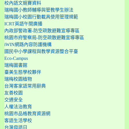
校內語文競賽資料
瑞梅國小教師輔導與管教學生辦法
瑞梅國小校園行動載具使用管理規範
ICRT英語午間廣播
內政部警政署-防空疏散避難宣導專區
桃園市府警察局-防空疏散避難宣導專區
iWIN網路內容防護機構
國民中小學課程與教學資源整合平臺
Eco-Campus
瑞梅圖書館
臺美生態學校夥伴
瑞梅校園植物
台灣客家語常用辭典
友善校園
交通安全
人權法治教育
桃園市品格教育資源網
客語生活學校
台灣母語日