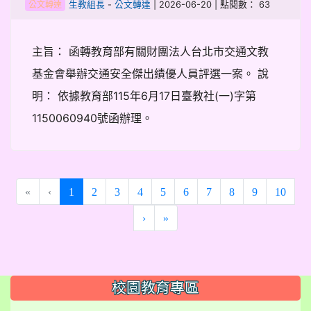
-
| 2026-06-20 | 點閱數： 63
生教組長
公文轉達
公文轉達
主旨： 函轉教育部有關財團法人台北市交通文教
基金會舉辦交通安全傑出績優人員評選一案。 說
明： 依據教育部115年6月17日臺教社(一)字第
1150060940號函辦理。
(current)
«
‹
1
2
3
4
5
6
7
8
9
10
›
»
:::
校園教育專區