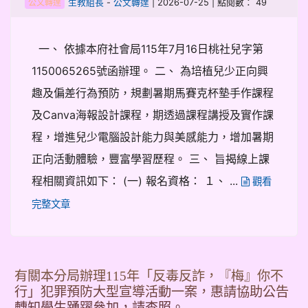
-
| 2026-07-25 | 點閱數： 49
生教組長
公文轉達
公文轉達
一、 依據本府社會局115年7月16日桃社兒字第
1150065265號函辦理。 二、 為培植兒少正向興
趣及偏差行為預防，規劃暑期馬賽克杯墊手作課程
及Canva海報設計課程，期透過課程講授及實作課
程，增進兒少電腦設計能力與美感能力，增加暑期
正向活動體驗，豐富學習歷程。 三、 旨揭線上課
程相關資訊如下： (一) 報名資格： １、 ...
觀看
完整文章
有關本分局辦理115年「反毒反詐，『梅』你不
行」犯罪預防大型宣導活動一案，惠請協助公告
轉知學生踴躍參加，請查照。