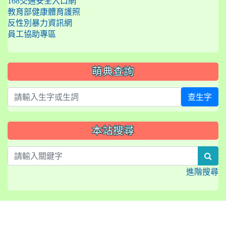
168交通安全入口網
教育部健康體育護照
反性別暴力資訊網
員工協助專區
萌典查詢
查生字
本站搜尋
sea
進階搜尋
:::