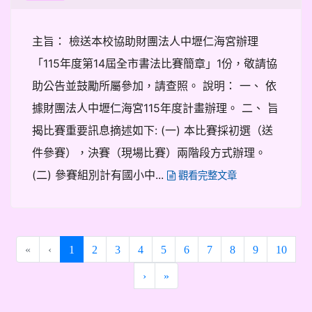
主旨： 檢送本校協助財團法人中壢仁海宮辦理
「115年度第14屆全市書法比賽簡章」1份，敬請協
助公告並鼓勵所屬參加，請查照。 說明： 一、 依
據財團法人中壢仁海宮115年度計畫辦理。 二、 旨
揭比賽重要訊息摘述如下: (一) 本比賽採初選（送
件參賽），決賽（現場比賽）兩階段方式辦理。
(二) 參賽組別計有國小中...
觀看完整文章
(current)
«
‹
1
2
3
4
5
6
7
8
9
10
›
»