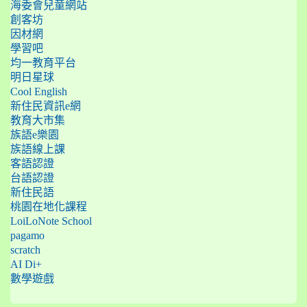
海委會兒童網站
創客坊
因材網
學習吧
均一教育平台
明日星球
Cool English
新住民資訊e網
教育大市集
族語e樂園
族語線上課
客語認證
台語認證
新住民語
桃園在地化課程
LoiLoNote School
pagamo
scratch
AI Di+
數學遊戲