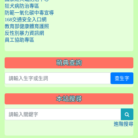
狂犬病防治專區
防範一氧化碳中毒宣導
168交通安全入口網
教育部健康體育護照
反性別暴力資訊網
員工協助專區
萌典查詢
查生字
本站搜尋
sea
進階搜尋