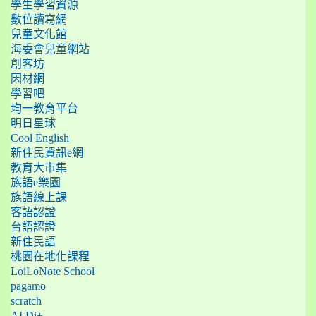
學生學習資源
數位讀寫網
兒童文化館
海委會兒童網站
創客坊
因材網
學習吧
均一教育平台
明日星球
Cool English
新住民資訊e網
教育大市集
族語e樂園
族語線上課
客語認證
台語認證
新住民語
桃園在地化課程
LoiLoNote School
pagamo
scratch
AI Di+