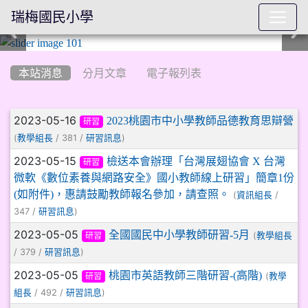
瑞梅國民小學
:::
本站消息
分月文章
電子報列表
文章列表
2023-05-16
2023桃園市中小學教師品德教育思辯營
研習
(
/ 381 /
)
教學組長
研習訊息
2023-05-15
檢送本會辦理「台灣展翅協會 X 台灣
研習
微軟《數位素養與網路安全》國小教師線上研習」簡章1份
(如附件)，惠請鼓勵教師報名參加，請查照。
(
/
資訊組長
347 /
)
研習訊息
2023-05-05
全國國民中小學教師研習-5月
(
教學組長
研習
/ 379 /
)
研習訊息
2023-05-05
桃園市英語教師三階研習-(高階)
(
教學
研習
/ 492 /
)
組長
研習訊息