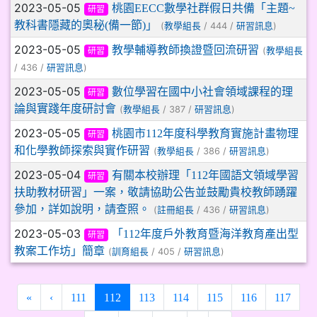
2023-05-05
桃園EECC數學社群假日共備「主題~
研習
教科書隱藏的奧秘(備一節)」
(
/ 444 /
)
教學組長
研習訊息
2023-05-05
教學輔導教師換證暨回流研習
(
教學組長
研習
/ 436 /
)
研習訊息
2023-05-05
數位學習在國中小社會領域課程的理
研習
論與實踐年度研討會
(
/ 387 /
)
教學組長
研習訊息
2023-05-05
桃園市112年度科學教育實施計畫物理
研習
和化學教師探索與實作研習
(
/ 386 /
)
教學組長
研習訊息
2023-05-04
有關本校辦理「112年國語文領域學習
研習
扶助教材研習」一案，敬請協助公告並鼓勵貴校教師踴躍
參加，詳如說明，請查照。
(
/ 436 /
)
註冊組長
研習訊息
2023-05-03
「112年度戶外教育暨海洋教育產出型
研習
教案工作坊」簡章
(
/ 405 /
)
訓育組長
研習訊息
(current)
«
‹
111
112
113
114
115
116
117