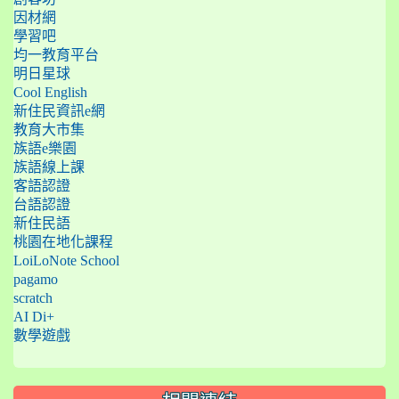
因材網
學習吧
均一教育平台
明日星球
Cool English
新住民資訊e網
教育大市集
族語e樂園
族語線上課
客語認證
台語認證
新住民語
桃園在地化課程
LoiLoNote School
pagamo
scratch
AI Di+
數學遊戲