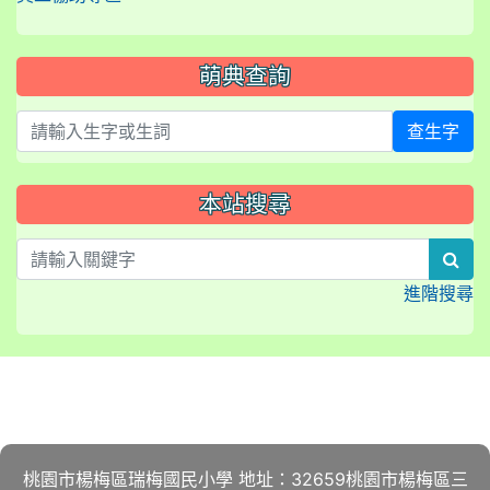
萌典查詢
查生字
本站搜尋
sea
進階搜尋
:::
桃園市楊梅區瑞梅國民小學 地址：32659桃園市楊梅區三