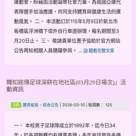
運動會，盼藉由活動凝聚社會力量，為我國亞運代
表隊選手加油應援，共同支持體育與健康生活的運
動風氣。 二、 本活動訂於115年5月9日於新北市
板橋區浮洲橋下堤外自行車道辦理，報名期間至3
月20日止。 三、 敬請貴單位惠予協助於官方網站
公告周知相關人員踴躍參與。 ...
觀看完整文章
轉知銘傳足球深耕在地社區(03月29日場次)」活
動資訊
-
| 2026-03-10 | 點閱數： 125
體育組長
綜合公告
活動
一、 本校男子足球隊成立於1992年，迄今已34
年，於各項聯賽均有優異表現，多年來培育許多優