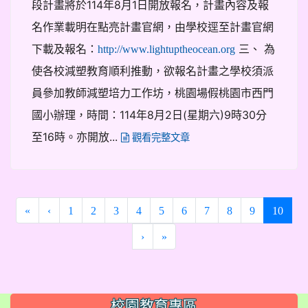
段計畫將於114年8月1日開放報名，計畫內容及報
名作業載明在點亮計畫官網，由學校逕至計畫官網
下載及報名：
三、 為
http://www.lightuptheocean.org
使各校減塑教育順利推動，欲報名計畫之學校須派
員參加教師減塑培力工作坊，桃園場假桃園市西門
國小辦理，時間：114年8月2日(星期六)9時30分
至16時。亦開放...
觀看完整文章
(curre
«
‹
1
2
3
4
5
6
7
8
9
10
›
»
:::
校園教育專區