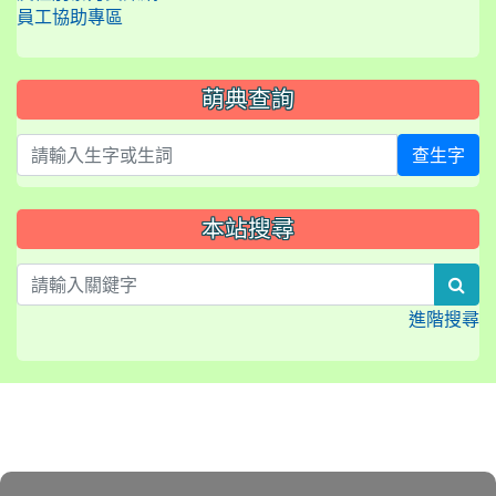
員工協助專區
萌典查詢
查生字
本站搜尋
sea
進階搜尋
:::