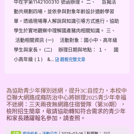
中在字第1142100310 號函辦理。 二、 旨揭活
動共規劃四場，並依參與對象年齡設計適齡學習
單，透過現場專人解說與知識引導方式進行，協助
學生於實地觀察中理解國產豬肉相關知識。 三、
活動相關資訊 (一) 活動對象：國小中、高年級
學生與家長。 (二) 辦理日期與地點： １、 國
小高年級 (１) &...
觀看完整文章
為協助青少年揮別迷網，提升3C自控力，本校中
亞聯大網路成癮防治中心將辦理2025青少年幸福
不迷網：三天兩夜無網路住宿營隊（第30期），
檢附招生簡章，敬請協助轉知符合需求的青少年
和家長踴躍報名參加，請查照。
-
| 2025-07-16 | 點閱數： 217
資訊組長
活動公告
活動