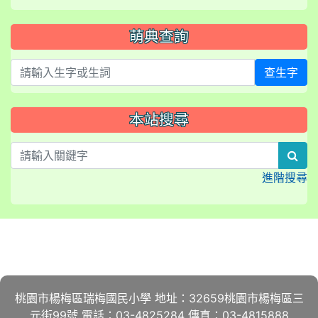
萌典查詢
查生字
本站搜尋
sea
進階搜尋
:::
桃園市楊梅區瑞梅國民小學 地址：32659桃園市楊梅區三
元街99號 電話：03-4825284 傳真：03-4815888