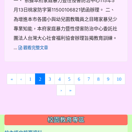
一、 依據本府家庭暴力暨性侵害防治中心115年5
月13日桃家防字第11500106821號函辦理。 二、
為增進本市各國小與幼兒園教職員之目睹家暴兒少
專業知能，本府家庭暴力暨性侵害防治中心委託社
團法人台灣大心社會福利協會辦理旨揭教育訓練。
...
觀看完整文章
(current)
«
‹
1
2
3
4
5
6
7
8
9
10
›
»
:::
校園教育專區