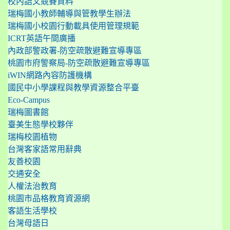
校內語文競賽資料
瑞梅國小教師輔導與管教學生辦法
瑞梅國小校園行動載具使用管理規範
ICRT英語午間廣播
內政部警政署-防空疏散避難宣導專區
桃園市府警察局-防空疏散避難宣導專區
iWIN網路內容防護機構
國民中小學課程與教學資源整合平臺
Eco-Campus
瑞梅圖書館
臺美生態學校夥伴
瑞梅校園植物
台灣客家語常用辭典
友善校園
交通安全
人權法治教育
桃園市品格教育資源網
客語生活學校
台灣母語日