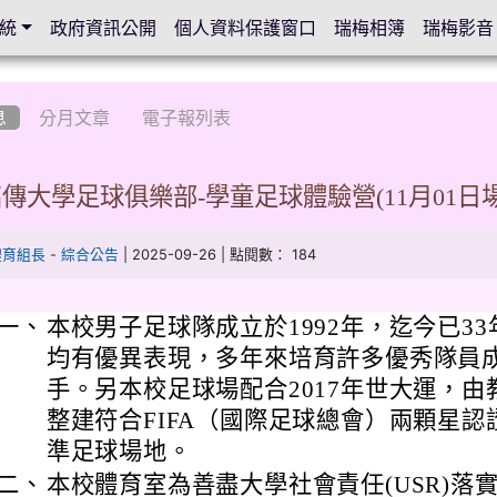
統
政府資訊公開
個人資料保護窗口
瑞梅相簿
瑞梅影音
息
分月文章
電子報列表
傳大學足球俱樂部-學童足球體驗營(11月01日
-
| 2025-09-26 | 點閱數： 184
體育組長
綜合公告
一、
本校男子足球隊成立於1992年，迄今已3
均有優異表現，多年來培育許多優秀隊員
手。另本校足球場配合2017年世大運，
整建符合FIFA（國際足球總會）兩顆星
準足球場地。
二、
本校體育室為善盡大學社會責任(USR)落