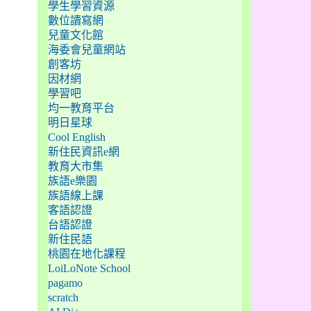
學生學習資源
數位讀寫網
兒童文化館
海委會兒童網站
創客坊
因材網
學習吧
均一教育平台
明日星球
Cool English
新住民資訊e網
教育大市集
族語e樂園
族語線上課
客語認證
台語認證
新住民語
桃園在地化課程
LoiLoNote School
pagamo
scratch