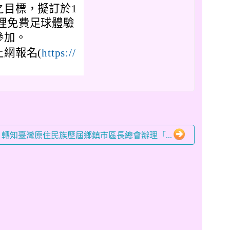
之目標，擬訂於1
00辦理免費足球體驗
參加。
網報名(
https://
。
-26 轉知臺灣原住民族歷屆鄉鎮市區長總會辦理「...