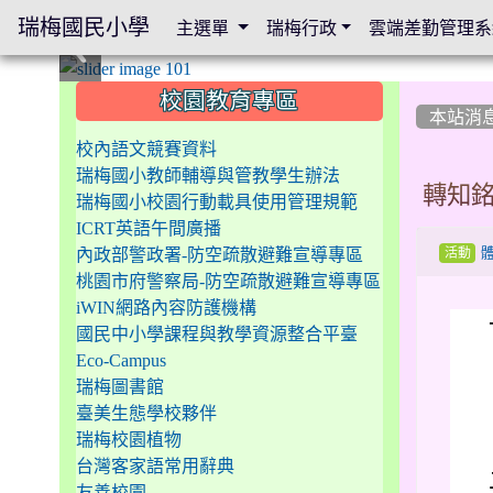
瑞梅國民小學
主選單
瑞梅行政
雲端差勤管理系
:::
:::
:::
校園教育專區
本站消
校內語文競賽資料
瑞梅國小教師輔導與管教學生辦法
轉知銘
瑞梅國小校園行動載具使用管理規範
ICRT英語午間廣播
內政部警政署-防空疏散避難宣導專區
活動
桃園市府警察局-防空疏散避難宣導專區
iWIN網路內容防護機構
國民中小學課程與教學資源整合平臺
Eco-Campus
瑞梅圖書館
臺美生態學校夥伴
瑞梅校園植物
台灣客家語常用辭典
友善校園