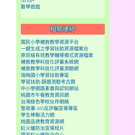
AI Di+
數學遊戲
相關連結
國民小學補救教學資源平台
一鍵生成之學習扶助資源檔案台
原班級有效教學輔導模式資源檔案
補救教學科技化評量系統網
補救教學科技化評量測驗網
瑞梅國小學習扶助專區
學習扶助-篩選測驗考古題
中小學網路素養與認知網站
桃園市午餐教育資訊網
台灣綠色學校伙伴網絡
警政署-165反詐騙宣導專區
學生棒聯活力網
桃園品德教育資源網
紅火蟻防治宣導短片
國家紅火蟻防治中心