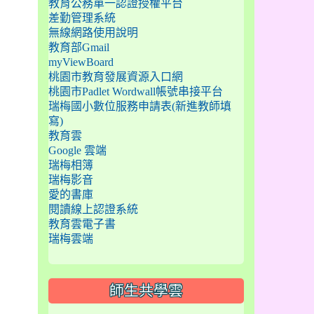
教育公務單一認證授權平台
差勤管理系統
無線網路使用說明
教育部Gmail
myViewBoard
桃園市教育發展資源入口網
桃園市Padlet Wordwall帳號串接平台
瑞梅國小數位服務申請表(新進教師填
寫)
教育雲
Google 雲端
瑞梅相簿
瑞梅影音
愛的書庫
閱讀線上認證系統
教育雲電子書
瑞梅雲端
師生共學雲