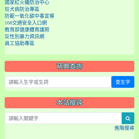
國家紅火蟻防治中心
狂犬病防治專區
防範一氧化碳中毒宣導
168交通安全入口網
教育部健康體育護照
反性別暴力資訊網
員工協助專區
萌典查詢
查生字
本站搜尋
sea
進階搜尋