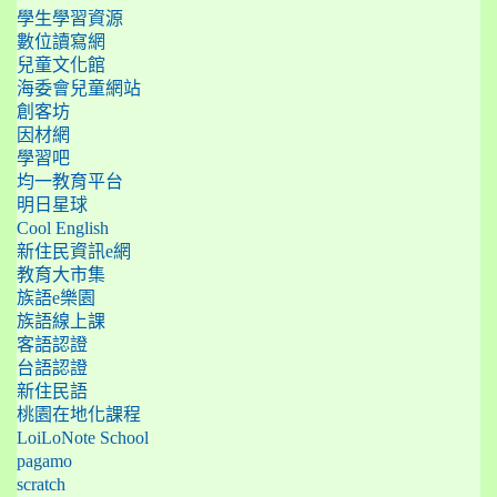
學生學習資源
數位讀寫網
兒童文化館
海委會兒童網站
創客坊
因材網
學習吧
均一教育平台
明日星球
Cool English
新住民資訊e網
教育大市集
族語e樂園
族語線上課
客語認證
台語認證
新住民語
桃園在地化課程
LoiLoNote School
pagamo
scratch