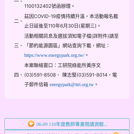
一、
1100132402號函辦理。
茲因COVID-19疫情持續升溫，本活動報名截
二、
止日延後至110年6月30日(星期三)。
活動相關訊息及選拔須知電子檔(詳附件)請至
三、
「節約能源園區」網站查詢下載，網址：
。
https://www.energypark.org.tw/
本案聯絡窗口：工研院綠能所黃序文
四、
(03)591-8508、 陳志堅(03)591-8014，電
子郵件信箱
。
energypark@itri.org.tw
06-09 110年度教師專書閱讀測驗...