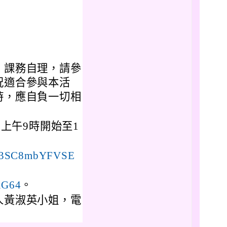
，課務自理，請參
況適合參與本活
時，應自負一切相
）上午9時開始至1
REf3SC8mbYFVSE
。
aAG64
人黃淑英小姐，電