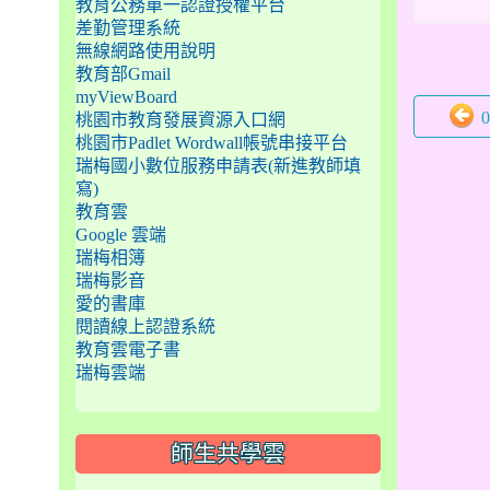
教育公務單一認證授權平台
差勤管理系統
無線網路使用說明
教育部Gmail
myViewBoard
桃園市教育發展資源入口網
桃園市Padlet Wordwall帳號串接平台
瑞梅國小數位服務申請表(新進教師填
寫)
教育雲
Google 雲端
瑞梅相簿
瑞梅影音
愛的書庫
閱讀線上認證系統
教育雲電子書
瑞梅雲端
師生共學雲