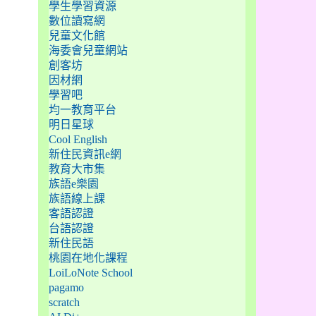
學生學習資源
數位讀寫網
兒童文化館
海委會兒童網站
創客坊
因材網
學習吧
均一教育平台
明日星球
Cool English
新住民資訊e網
教育大市集
族語e樂園
族語線上課
客語認證
台語認證
新住民語
桃園在地化課程
LoiLoNote School
pagamo
scratch