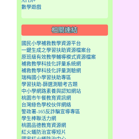
AI Di+
數學遊戲
相關連結
國民小學補救教學資源平台
一鍵生成之學習扶助資源檔案台
原班級有效教學輔導模式資源檔案
補救教學科技化評量系統網
補救教學科技化評量測驗網
瑞梅國小學習扶助專區
學習扶助-篩選測驗考古題
中小學網路素養與認知網站
桃園市午餐教育資訊網
台灣綠色學校伙伴網絡
警政署-165反詐騙宣導專區
學生棒聯活力網
桃園品德教育資源網
紅火蟻防治宣導短片
國家紅火蟻防治中心