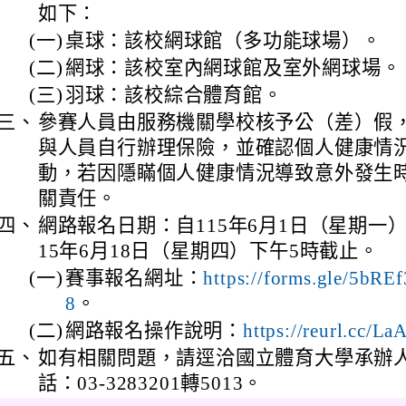
如下：
(一)
桌球：該校網球館（多功能球場）。
(二)
網球：該校室內網球館及室外網球場。
(三)
羽球：該校綜合體育館。
三、
參賽人員由服務機關學校核予公（差）假
與人員自行辦理保險，並確認個人健康情
動，若因隱瞞個人健康情況導致意外發生
關責任。
四、
網路報名日期：自115年6月1日（星期一
15年6月18日（星期四）下午5時截止。
(一)
賽事報名網址：
https://forms.gle/5b
。
8
(二)
網路報名操作說明：
https://reurl.cc/L
五、
如有相關問題，請逕洽國立體育大學承辦
話：03-3283201轉5013。