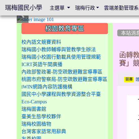
瑞梅國民小學
主選單
瑞梅行政
雲端差勤管理系
:::
:::
:::
校園教育專區
本站消
校內語文競賽資料
瑞梅國小教師輔導與管教學生辦法
函轉教
瑞梅國小校園行動載具使用管理規範
賽」競
ICRT英語午間廣播
內政部警政署-防空疏散避難宣導專區
桃園市府警察局-防空疏散避難宣導專區
競賽
iWIN網路內容防護機構
國民中小學課程與教學資源整合平臺
Eco-Campus
瑞梅圖書館
臺美生態學校夥伴
瑞梅校園植物
台灣客家語常用辭典
友善校園