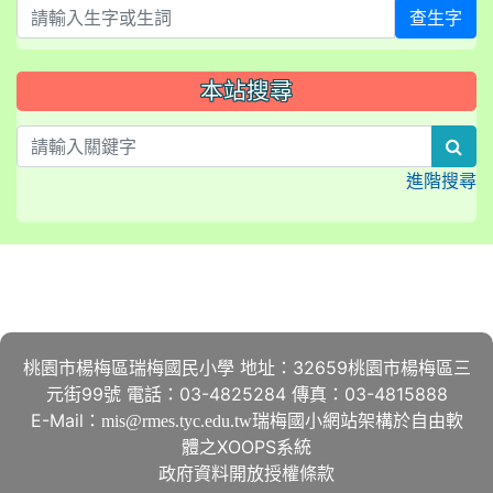
查生字
本站搜尋
sea
進階搜尋
:::
桃園市楊梅區瑞梅國民小學 地址：32659桃園市楊梅區三
元街99號 電話：03-4825284 傳真：03-4815888
E-Mail：
瑞梅國小網站架構於自由軟
mis@rmes.tyc.edu.tw
體之XOOPS系統
政府資料開放授權條款