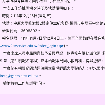
) 對本課程有興趣之國小老師（1校至多1名）。
 本次工作坊桃園場次時間及地點說明如下：
 時間：111年12月16日(星期五)
) 地點：中原大學維澈樓2樓宗倬章紀念廳(桃園市中壢區中北路2
 研習代碼：3608802。
) 報名期限：111年11月7日至12月4日止，請至全國教師在職進
)。
s://www2.inservice.edu.tw/index_login.aspx
 本案出席人員本局同意核予公假登記；倘貴校有課務派代需 求，
核 章（請註明報名議程）正本函報本局國小教育科，俾以憑辦。
 本案倘有相關疑問請逕洽國立臺灣師範大學聯絡人：鄭水柔小姐，0
。
zheng@gapps.ntnu.edu.tw
 檢附旨案工作坊議程1份。