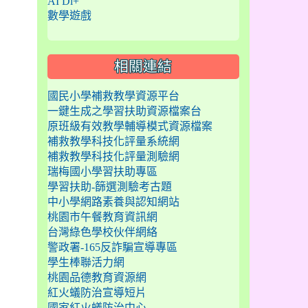
AI Di+
數學遊戲
相關連結
國民小學補救教學資源平台
一鍵生成之學習扶助資源檔案台
原班級有效教學輔導模式資源檔案
補救教學科技化評量系統網
補救教學科技化評量測驗網
瑞梅國小學習扶助專區
學習扶助-篩選測驗考古題
中小學網路素養與認知網站
桃園市午餐教育資訊網
台灣綠色學校伙伴網絡
警政署-165反詐騙宣導專區
學生棒聯活力網
桃園品德教育資源網
紅火蟻防治宣導短片
國家紅火蟻防治中心