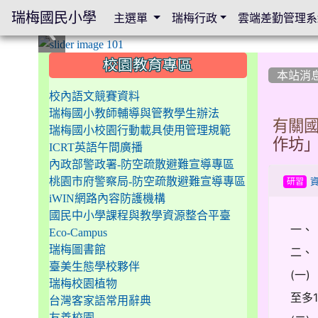
瑞梅國民小學
主選單
瑞梅行政
雲端差勤管理系
:::
:::
:::
校園教育專區
本站消
校內語文競賽資料
瑞梅國小教師輔導與管教學生辦法
有關國
瑞梅國小校園行動載具使用管理規範
作坊
ICRT英語午間廣播
內政部警政署-防空疏散避難宣導專區
桃園市府警察局-防空疏散避難宣導專區
研習
iWIN網路內容防護機構
國民中小學課程與教學資源整合平臺
一、
Eco-Campus
瑞梅圖書館
二、
臺美生態學校夥伴
(一
瑞梅校園植物
至多
台灣客家語常用辭典
友善校園