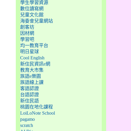
學生學習資源
數位讀寫網
兒童文化館
海委會兒童網站
創客坊
因材網
學習吧
均一教育平台
明日星球
Cool English
新住民資訊e網
教育大市集
族語e樂園
族語線上課
客語認證
台語認證
新住民語
桃園在地化課程
LoiLoNote School
pagamo
scratch