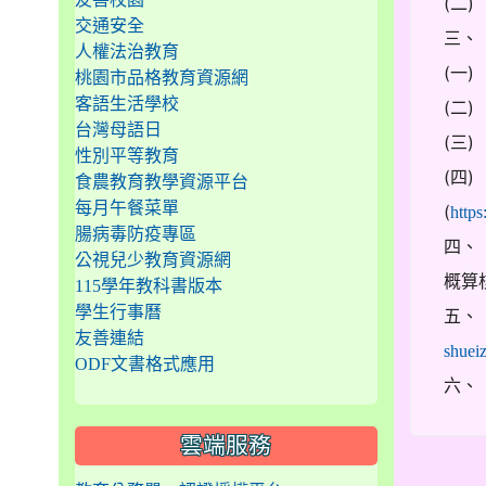
(二
交通安全
三、
人權法治教育
(一)
桃園市品格教育資源網
客語生活學校
(二
台灣母語日
(三)
性別平等教育
(四
食農教育教學資源平台
每月午餐菜單
(
http
腸病毒防疫專區
四、
公視兒少教育資源網
概算
115學年教科書版本
學生行事曆
五、
友善連結
shuei
ODF文書格式應用
六、
雲端服務