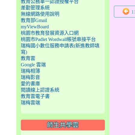
教育公務單一認證授權平台
差勤管理系統
1
無線網路使用說明
教育部Gmail
myViewBoard
桃園市教育發展資源入口網
桃園市Padlet Wordwall帳號串接平台
瑞梅國小數位服務申請表(新進教師填
寫)
教育雲
Google 雲端
瑞梅相簿
瑞梅影音
愛的書庫
閱讀線上認證系統
教育雲電子書
瑞梅雲端
師生共學雲