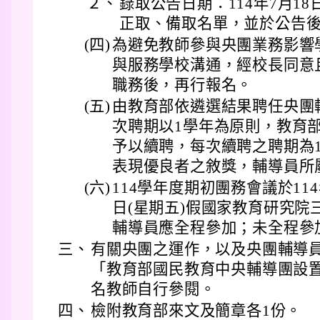
２、
錄取公告日期：114年7月18
正取、備取名單，並於公告
(四)
為避免教師參與央團業務影響
與服務學校溝通，經校長同意
職務後，再行報名。
(五)
由教育部依遴選結果聘任央團
次聘期以1學年為原則，教育
予以續聘，每次續聘之聘期為
表現優良者之敘獎，輔導員所
(六)
114學年度期初團務會議於114
日(星期五)假國家教育研究院
輔導員應全程參加；未全程參
三、
有關央團之運作，以及央團輔導
「教育部國民教育中央輔導團設
名教師自行參閱。
四、
檢附教育部來文及簡章各1份。