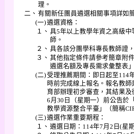
理。
二、
有關新任團員遴選相關事項詳如
(一)
遴選資格：
１、
具5年以上教學年資之高級中
師。
２、
具各該分團學科專長教師證
３、
其他指定條件請參考簡章附件
遴選名額及專長需求彙整表
(二)
受理推薦期間：即日起至114年
時前完成線上報名。報名教師
育部辦理初步審查，其結果及後
6月30日（星期一）前公告於
教學資源整合平臺」（簡稱CI
(三)
遴選作業重要期程：
１、
遴選日期：114年7月2日(星