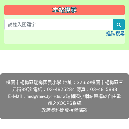
本站搜尋
sea
進階搜尋
:::
桃園市楊梅區瑞梅國民小學 地址：32659桃園市楊梅區三
元街99號 電話：03-4825284 傳真：03-4815888
E-Mail：
瑞梅國小網站架構於自由軟
mis@rmes.tyc.edu.tw
體之XOOPS系統
政府資料開放授權條款