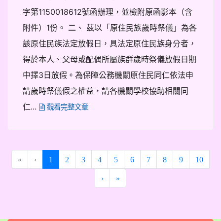
字第1150018612號函辦理，並檢附原函影本（含
附件）1份。 二、 茲以「原住民族歲時祭儀」為各
該原住民族法定放假日，具法定原住民族身分者，
得於本人、父母或配偶所屬族群歲時祭儀放假日期
中擇3日放假。為保障公務機關原住民同仁依法申
請歲時祭儀假之權益，請各機關學校協助相關同
仁...
觀看完整文章
(current)
«
‹
1
2
3
4
5
6
7
8
9
10
›
»