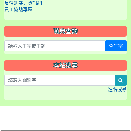
反性別暴力資訊網
員工協助專區
萌典查詢
查生字
本站搜尋
sea
進階搜尋
:::