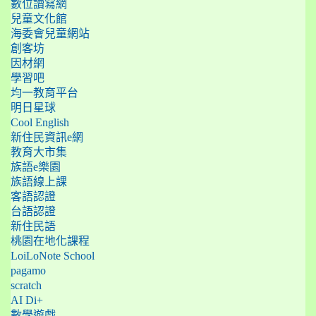
數位讀寫網
兒童文化館
海委會兒童網站
創客坊
因材網
學習吧
均一教育平台
明日星球
Cool English
新住民資訊e網
教育大市集
族語e樂園
族語線上課
客語認證
台語認證
新住民語
桃園在地化課程
LoiLoNote School
pagamo
scratch
AI Di+
數學遊戲