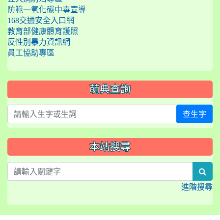
防範一氧化碳中毒宣導
168交通安全入口網
教育部健康體育護照
反性別暴力資訊網
員工協助專區
萌典查詢
查生字
本站搜尋
sea
進階搜尋
:::