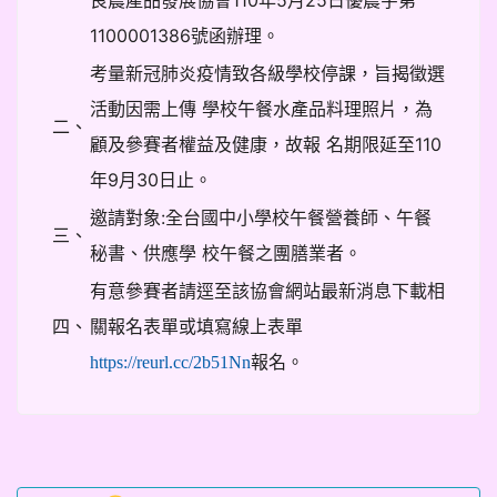
良農產品發展協會110年5月25日優農字第
1100001386號函辦理。
考量新冠肺炎疫情致各級學校停課，旨揭徵選
活動因需上傳 學校午餐水產品料理照片，為
二、
顧及參賽者權益及健康，故報 名期限延至110
年9月30日止。
邀請對象:全台國中小學校午餐營養師、午餐
三、
秘書、供應學 校午餐之團膳業者。
有意參賽者請逕至該協會網站最新消息下載相
四、
關報名表單或填寫線上表單
報名。
https://reurl.cc/2b51Nn