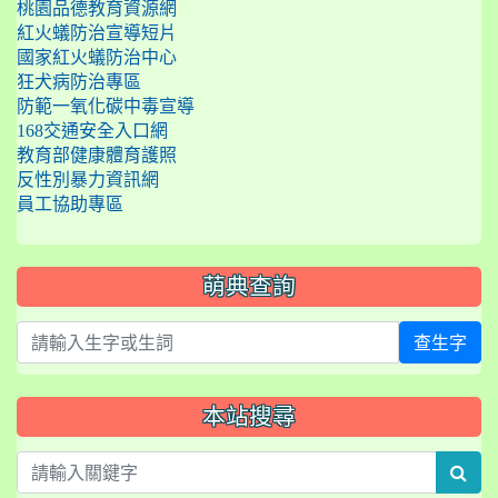
桃園品德教育資源網
紅火蟻防治宣導短片
國家紅火蟻防治中心
狂犬病防治專區
防範一氧化碳中毒宣導
168交通安全入口網
教育部健康體育護照
反性別暴力資訊網
員工協助專區
萌典查詢
查生字
本站搜尋
sea