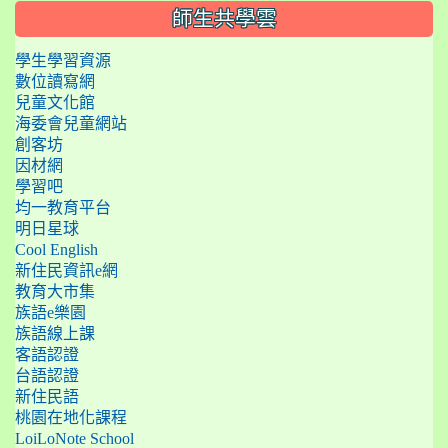
師生共學雲
學生學習資源
數位讀寫網
兒童文化館
海委會兒童網站
創客坊
因材網
學習吧
均一教育平台
明日星球
Cool English
新住民資訊e網
教育大市集
族語e樂園
族語線上課
客語認證
台語認證
新住民語
桃園在地化課程
LoiLoNote School