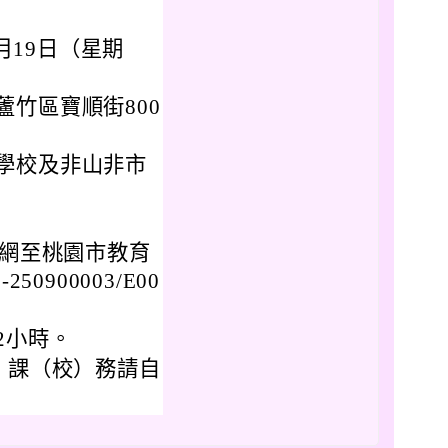
月19日（星期
竹區寶順街800
學校及非山非市
上網至桃園市教育
0900003/E00
2小時。
，課（校）務請自