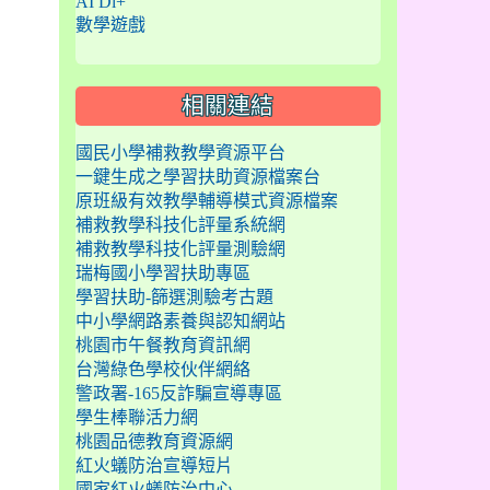
AI Di+
數學遊戲
相關連結
國民小學補救教學資源平台
一鍵生成之學習扶助資源檔案台
原班級有效教學輔導模式資源檔案
補救教學科技化評量系統網
補救教學科技化評量測驗網
瑞梅國小學習扶助專區
學習扶助-篩選測驗考古題
中小學網路素養與認知網站
桃園市午餐教育資訊網
台灣綠色學校伙伴網絡
警政署-165反詐騙宣導專區
學生棒聯活力網
桃園品德教育資源網
紅火蟻防治宣導短片
國家紅火蟻防治中心