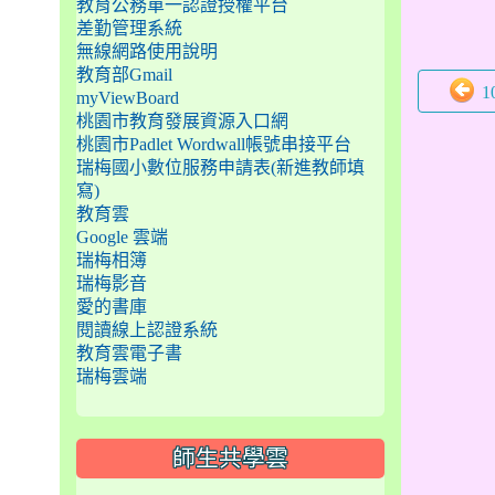
教育公務單一認證授權平台
差勤管理系統
無線網路使用說明
教育部Gmail
1
myViewBoard
桃園市教育發展資源入口網
桃園市Padlet Wordwall帳號串接平台
瑞梅國小數位服務申請表(新進教師填
寫)
教育雲
Google 雲端
瑞梅相簿
瑞梅影音
愛的書庫
閱讀線上認證系統
教育雲電子書
瑞梅雲端
師生共學雲