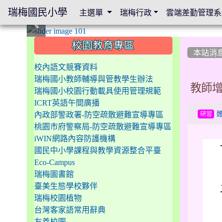
瑞梅國民小學
主選單
瑞梅行政
雲端差勤管理系
:::
:::
:::
校園教育專區
本站消
校內語文競賽資料
瑞梅國小教師輔導與管教學生辦法
教師
瑞梅國小校園行動載具使用管理規範
ICRT英語午間廣播
內政部警政署-防空疏散避難宣導專區
研習
桃園市府警察局-防空疏散避難宣導專區
iWIN網路內容防護機構
國民中小學課程與教學資源整合平臺
Eco-Campus
瑞梅圖書館
臺美生態學校夥伴
瑞梅校園植物
台灣客家語常用辭典
友善校園