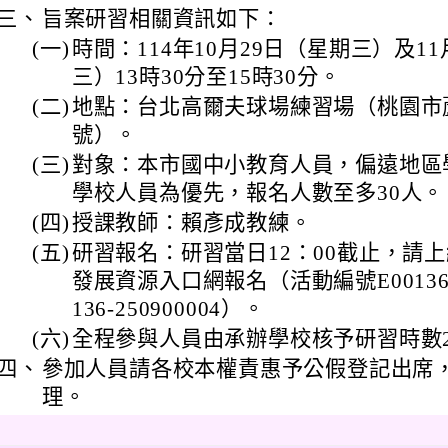
三、
旨案研習相關資訊如下：
(一)
時間：114年10月29日（星期三）及11
三）13時30分至15時30分。
(二)
地點：台北高爾夫球場練習場（桃園市蘆
號）。
(三)
對象：本市國中小教育人員，偏遠地區
學校人員為優先，報名人數至多30人。
(四)
授課教師：賴彥成教練。
(五)
研習報名：研習當日12：00截止，請
發展資源入口網報名（活動編號E00136-25
136-250900004）。
(六)
全程參與人員由承辦學校核予研習時數
四、
參加人員請各校本權責惠予公假登記出席
理。