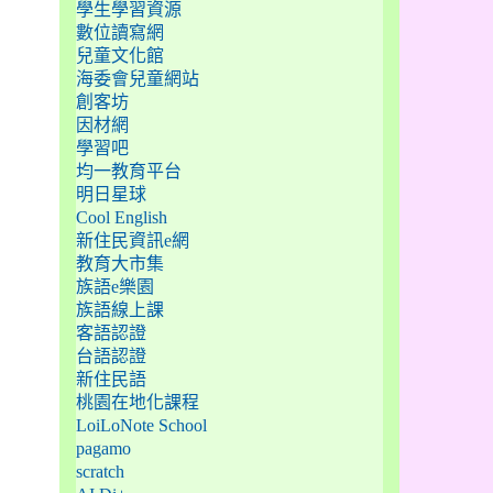
學生學習資源
數位讀寫網
兒童文化館
海委會兒童網站
創客坊
因材網
學習吧
均一教育平台
明日星球
Cool English
新住民資訊e網
教育大市集
族語e樂園
族語線上課
客語認證
台語認證
新住民語
桃園在地化課程
LoiLoNote School
pagamo
scratch