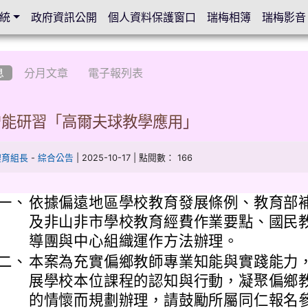
統
政府資訊公開
個人資料保護窗口
瑞梅相簿
瑞梅影音
息
分月文章
電子報列表
增能研習「高爾夫球教學應用」
-
| 2025-10-17 | 點閱數： 166
體育組長
綜合公告
一、
依據偏遠地區學校教育發展條例、教育部
及非山非市學校教育經費作業要點、國民
導團與中心組織運作方法辦理。
二、
本案為充實偏鄉教師專業知能與實踐能力
展學校本位課程的認知與行動，凝聚偏鄉
的情懷而規劃辦理，請鼓勵所屬同仁報名