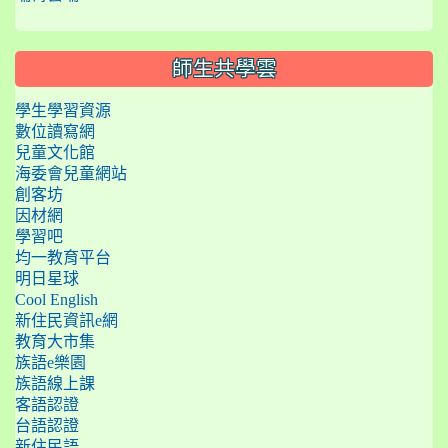
師生共學雲
學生學習資源
數位讀寫網
兒童文化館
海委會兒童網站
創客坊
因材網
學習吧
均一教育平台
明日星球
Cool English
新住民資訊e網
教育大市集
族語e樂園
族語線上課
客語認證
台語認證
新住民語