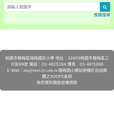
sea
進階搜尋
:::
桃園市楊梅區瑞梅國民小學 地址：32659桃園市楊梅區三
元街99號 電話：03-4825284 傳真：03-4815888
E-Mail：
瑞梅國小網站架構於自由軟
mis@rmes.tyc.edu.tw
體之XOOPS系統
政府資料開放授權條款