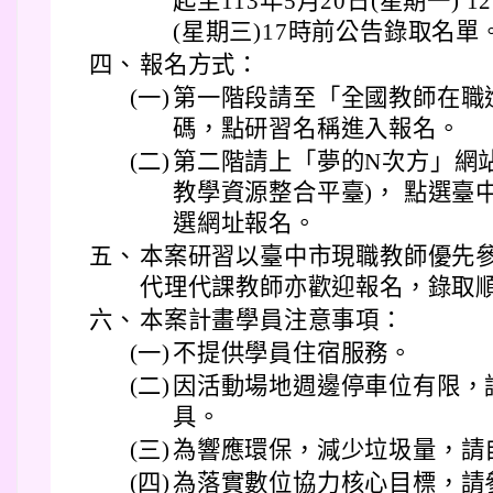
起至113年5月20日(星期一) 
(星期三)17時前公告錄取名單
四、
報名方式：
(一)
第一階段請至「全國教師在職
碼，點研習名稱進入報名。
(二)
第二階請上「夢的N次方」網站
教學資源整合平臺)， 點選臺
選網址報名。
五、
本案研習以臺中市現職教師優先
代理代課教師亦歡迎報名，錄取
六、
本案計畫學員注意事項：
(一)
不提供學員住宿服務。
(二)
因活動場地週邊停車位有限，
具。
(三)
為響應環保，減少垃圾量，請
(四)
為落實數位協力核心目標，請