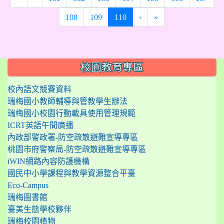
(current)
108
109
110
›
»
:::
校園教育專區
校內語文競賽資料
瑞梅國小教師輔導與管教學生辦法
瑞梅國小校園行動載具使用管理規範
ICRT英語午間廣播
內政部警政署-防空疏散避難宣導專區
桃園市府警察局-防空疏散避難宣導專區
iWIN網路內容防護機構
國民中小學課程與教學資源整合平臺
Eco-Campus
瑞梅圖書館
臺美生態學校夥伴
瑞梅校園植物