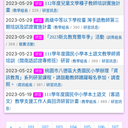
2023-05-29
112年度兒童文學種子教師培訓實施計
研習
畫
(
/ 329 /
)
教學組長
研習訊息
2023-05-29
高級中等以下學校臺 灣手語教師第三
研習
期培訓及認證實施計畫
(
/ 390 /
)
教學組長
研習訊息
2023-05-29
「2023新北教育豐年季」活動
(
訓育組長
研習
/ 368 /
)
競賽活動
2023-05-23
111學年度國民小學本土語文教學師資
研習
培訓（閩南語認證專修班）研習
(
/ 389 /
)
教學組長
研習訊息
2023-05-22
桃園市八德區大勇國民小學辦理「資
研習
訊教育」系列研習課程，請鼓勵教師踴躍報名參加，請查
照。
(
/ 381 /
)
資訊組長
研習訊息
2023-05-19
111學年度國民中小學本土語文（客語
研習
文）教學支援工作人員回流研習計畫
(
/ 489 /
教學組長
研習訊
)
息
«
‹
101
102
103
104
105
106
107