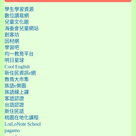
學生學習資源
數位讀寫網
兒童文化館
海委會兒童網站
創客坊
因材網
學習吧
均一教育平台
明日星球
Cool English
新住民資訊e網
教育大市集
族語e樂園
族語線上課
客語認證
台語認證
新住民語
桃園在地化課程
LoiLoNote School
pagamo