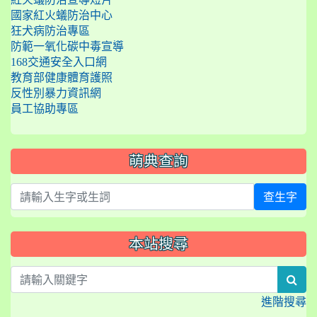
國家紅火蟻防治中心
狂犬病防治專區
防範一氧化碳中毒宣導
168交通安全入口網
教育部健康體育護照
反性別暴力資訊網
員工協助專區
萌典查詢
查生字
本站搜尋
sea
進階搜尋