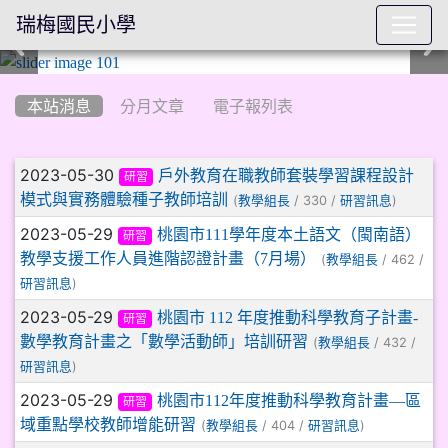
瑞梅國民小學
:::
本站消息
分月文章
電子報列表
文章列表
2023-05-30
戶外教育在職教師套裝學習課程設計
研習
模式與實務體驗種子教師培訓
(
/ 330 /
)
教學組長
研習訊息
2023-05-29
桃園市111學年度本土語文（閩南語）
研習
教學支援工作人員進階認證計畫（7月場）
(
/ 462 /
教學組長
)
研習訊息
2023-05-29
桃園市 112 年度推動科學教育子計畫-
研習
數學教育計畫之「數學活動師」培訓研習
(
/ 432 /
教學組長
)
研習訊息
2023-05-29
桃園市112年度推動科學教育計畫—區
研習
域重點學校教師增能研習
(
/ 404 /
)
教學組長
研習訊息