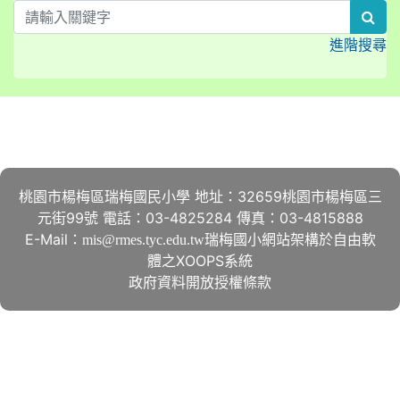
sea
進階搜尋
:::
桃園市楊梅區瑞梅國民小學 地址：32659桃園市楊梅區三
元街99號 電話：03-4825284 傳真：03-4815888
E-Mail：
瑞梅國小網站架構於自由軟
mis@rmes.tyc.edu.tw
體之XOOPS系統
政府資料開放授權條款