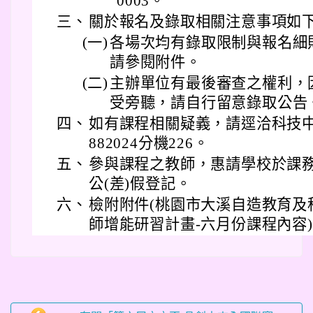
0003。
三、
關於報名及錄取相關注意事項如下
(一)
各場次均有錄取限制與報名細
請參閱附件。
(二)
主辦單位有最後審查之權利，
受旁聽，請自行留意錄取公告
四、
如有課程相關疑義，請逕洽科技中心
882024分機226。
五、
參與課程之教師，惠請學校於課
公(差)假登記。
六、
檢附附件(桃園市大溪自造教育及
師增能研習計畫-六月份課程內容