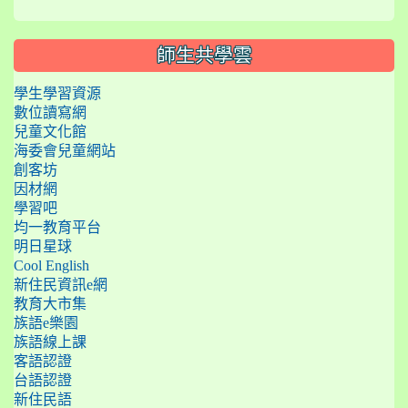
師生共學雲
學生學習資源
數位讀寫網
兒童文化館
海委會兒童網站
創客坊
因材網
學習吧
均一教育平台
明日星球
Cool English
新住民資訊e網
教育大市集
族語e樂園
族語線上課
客語認證
台語認證
新住民語